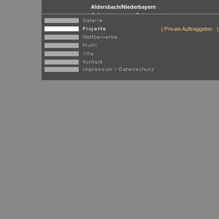
Aldersbach/Niederbayern
Grünordnung zum Bebauungsplan
| Private Auftraggeber