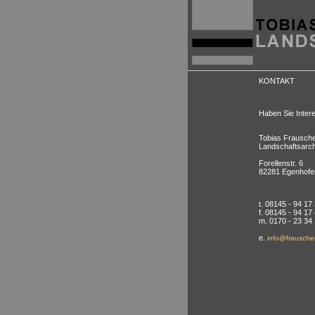
KONTAKT
Haben Sie Intere
Tobias Frausch
Landschaftsarch
Forellenstr. 6
82281 Egenhofe
t. 08145 - 94 17
f. 08145 - 94 17
m. 0170 - 23 34
e.
info@frauscher