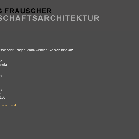
sse oder Fragen, dann wenden Sie sich bitte an:
er
itekt
n
 3
 4
 130
-freiraum.de